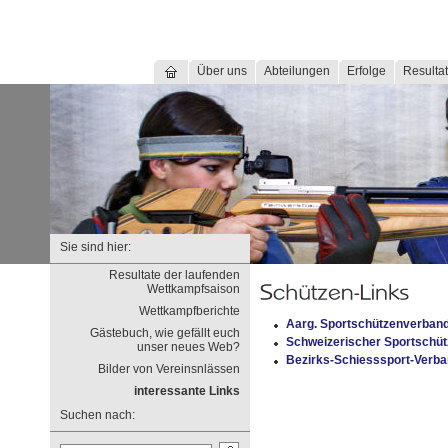
Über uns
Abteilungen
Erfolge
Resultat
Sie sind hier:
Resultate der laufenden
Wettkampfsaison
Wettkampfberichte
Aarg. Sportschützenverban
Gästebuch, wie gefällt euch
Schweizerischer Sportschü
unser neues Web?
Bezirks-Schiesssport-Verb
Bilder von Vereinsnlässen
interessante Links
Suchen nach: