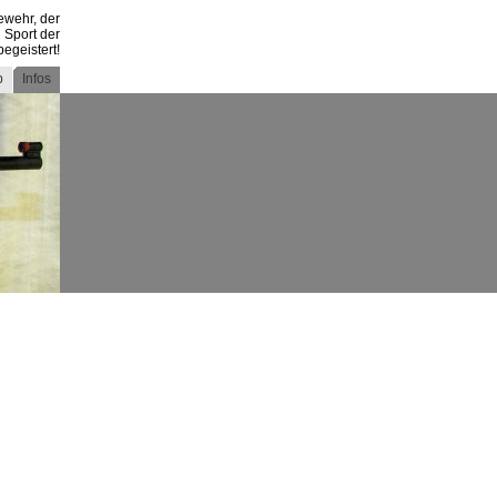
ewehr, der
Sport der
begeistert!
p
Infos